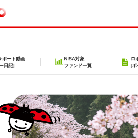
サポート動画
NISA対象
ロ
ー日記]
ファンド一覧
[