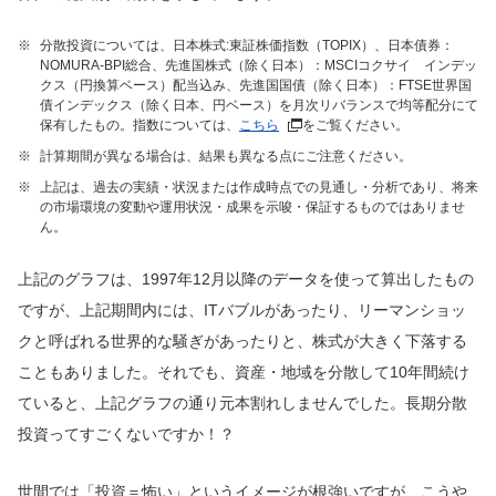
※
分散投資については、日本株式:東証株価指数（TOPIX）、日本債券：
NOMURA-BPI総合、先進国株式（除く日本）：MSCIコクサイ インデッ
クス（円換算ベース）配当込み、先進国国債（除く日本）：FTSE世界国
債インデックス（除く日本、円ベース）を月次リバランスで均等配分にて
保有したもの。指数については、
こちら
をご覧ください。
※
計算期間が異なる場合は、結果も異なる点にご注意ください。
※
上記は、過去の実績・状況または作成時点での見通し・分析であり、将来
の市場環境の変動や運用状況・成果を示唆・保証するものではありませ
ん。
上記のグラフは、1997年12月以降のデータを使って算出したもの
ですが、上記期間内には、ITバブルがあったり、リーマンショッ
クと呼ばれる世界的な騒ぎがあったりと、株式が大きく下落する
こともありました。それでも、資産・地域を分散して10年間続け
ていると、上記グラフの通り元本割れしませんでした。長期分散
投資ってすごくないですか！？
世間では「投資＝怖い」というイメージが根強いですが、こうや